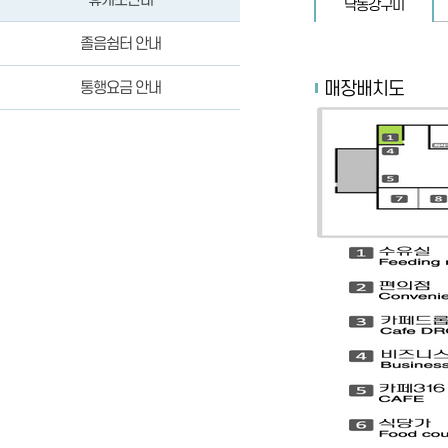
낙동강구미
졸음쉼터 안내
매장배치도
통행요금 안내