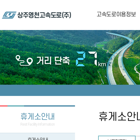
고속도로이용정보
전체노선도
27
상주영천고속도로 개요
거리 단축
km
시스템안내
휴게소안
휴게소안내
Rest Facility Information
휴게소안내